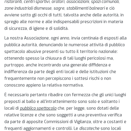
ristoranti
,
centri sportivi
,
oratori
,
associazioni
,
spazi comunali
,
zone industriali dismesse
,
sagre
,
stabilimenti balneari
e ciò
avviene sotto gli occhi di tutti, talvolta anche delle autorità, in
spregio alle norme e alle indispensabili prescrizioni in materia
di sicurezza, di igiene e di solidità.
La nostra Associazione, ogni anno, invia centinaia di esposti alla
pubblica autorità, denunciando le numerose attività di pubblico
spettacolo abusive presenti su tutto il territorio nazionale:
ottenendo spesso la chiusura di tali luoghi pericolosi ma,
purtroppo, anche incontrando una generale diffidenza e
indifferenza da parte degli enti locali e delle istituzioni che
frequentemente non percepiscono i sottesi rischi o non
conoscono appieno la relativa normativa.
È necessario pertanto ribadire con fermezza che gli unici luoghi
preposti al ballo e all’intrattenimento sono solo e soltanto i
locali di
pubblico spettacolo
che, per legge, sono dotati delle
relative licenze e che sono soggetti a una preventiva verifica
da parte di apposite Commissioni di Vigilanza, oltre a costanti e
frequenti aggiornamenti e controlli. Le
discoteche
sono locali