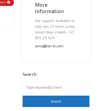
PIN IT
More
Information
Our support available to
help you 24 hours a day,
seven days a week. +27
834 25 424
anna@barrel.com
Search