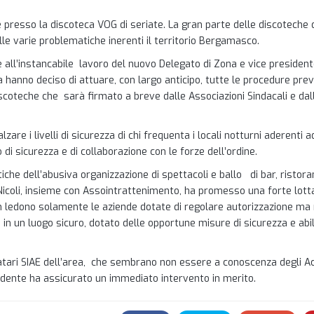
 presso la discoteca VOG di seriate. La gran parte delle discoteche 
lle varie problematiche inerenti il territorio Bergamasco.
 all’instancabile lavoro del nuovo Delegato di Zona e vice presiden
ia hanno deciso di attuare, con largo anticipo, tutte le procedure prev
iscoteche che sarà firmato a breve dalle Associazioni Sindacali e dal
are i livelli di sicurezza di chi frequenta i locali notturni aderenti a
di sicurezza e di collaborazione con le forze dell’ordine.
iche dell’abusiva organizzazione di spettacoli e ballo di bar, ristora
le Nicoli, insieme con Assointrattenimento, ha promesso una forte lot
 non ledono solamente le aziende dotate di regolare autorizzazione m
re in un luogo sicuro, dotato delle opportune misure di sicurezza e abi
datari SIAE dell’area, che sembrano non essere a conoscenza degli A
esidente ha assicurato un immediato intervento in merito.