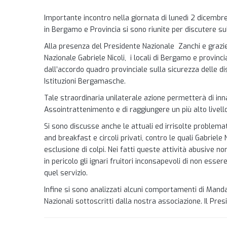
Importante incontro nella giornata di lunedì 2 dicembre
in Bergamo e Provincia si sono riunite per discutere su
Alla presenza del Presidente Nazionale Zanchi e grazie
Nazionale Gabriele Nicoli, i locali di Bergamo e provinc
dall’accordo quadro provinciale sulla sicurezza delle d
Istituzioni Bergamasche.
Tale straordinaria unilaterale azione permetterà di innalz
Assointrattenimento e di raggiungere un più alto livello 
Si sono discusse anche le attuali ed irrisolte problemat
and breakfast e circoli privati, contro le quali Gabrie
esclusione di colpi. Nei fatti queste attività abusive
in pericolo gli ignari fruitori inconsapevoli di non esse
quel servizio.
Infine si sono analizzati alcuni comportamenti di Man
Nazionali sottoscritti dalla nostra associazione. Il Pr