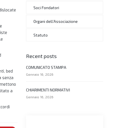
Soci Fondatori
dislocate
Organi dell’Associazione
te
iste
Statuto
le
d
Recent posts
COMUNICATO STAMPA
nti, bed
Gennaio 16, 2026
ta senza
a mettono
CHIARIMENTI NORMATIVI
litato a
Gennaio 16, 2026
ccordi