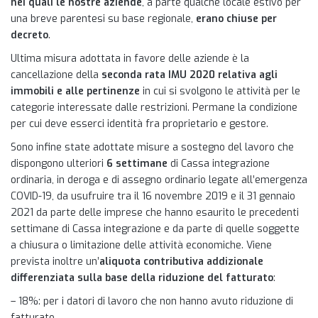
nei quali le nostre aziende
, a parte qualche locale estivo per
una breve parentesi su base regionale,
erano chiuse per
decreto
.
Ultima misura adottata in favore delle aziende è la
cancellazione della ​
seconda rata IMU 2020 relativa agli
immobili e alle pertinenze
in cui si svolgono le attività per le
categorie interessate dalle restrizioni. Permane la condizione
per cui deve esserci identità fra proprietario e gestore.
Sono infine state adottate misure a sostegno del lavoro che
dispongono ulteriori ​
6 settimane
​di Cassa integrazione
ordinaria, in deroga e di assegno ordinario legate all’emergenza
COVID-19, da usufruire tra il 16 novembre 2019 e il 31 gennaio
2021 da parte delle imprese che hanno esaurito le precedenti
settimane di Cassa integrazione e da parte di quelle soggette
a chiusura o limitazione delle attività economiche. Viene
prevista inoltre un’​
aliquota contributiva addizionale
differenziata sulla base della riduzione del fatturato
:
– 18%: per i datori di lavoro che non hanno avuto riduzione di
fatturato