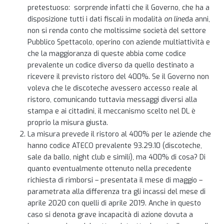
pretestuoso: sorprende infatti che il Governo, che ha a
disposizione tutti i dati fiscali in modalità
on line
da anni,
non si renda conto che moltissime società del settore
Pubblico Spettacolo, operino con aziende multiattività e
che la maggioranza di queste abbia come codice
prevalente un codice diverso da quello destinato a
ricevere il previsto ristoro del 400%. Se il Governo non
voleva che le discoteche avessero accesso reale al
ristoro, comunicando tuttavia messaggi diversi alla
stampa e ai cittadini, il meccanismo scelto nel DL è
proprio la misura giusta.
La misura prevede il ristoro al 400% per le aziende che
hanno codice ATECO prevalente 93.29.10 (discoteche,
sale da ballo, night club e simili), ma 400% di cosa? Di
quanto eventualmente ottenuto nella precedente
richiesta di rimborsi – presentata il mese di maggio –
parametrata alla differenza tra gli incassi del mese di
aprile 2020 con quelli di aprile 2019. Anche in questo
caso si denota grave incapacità di azione dovuta a